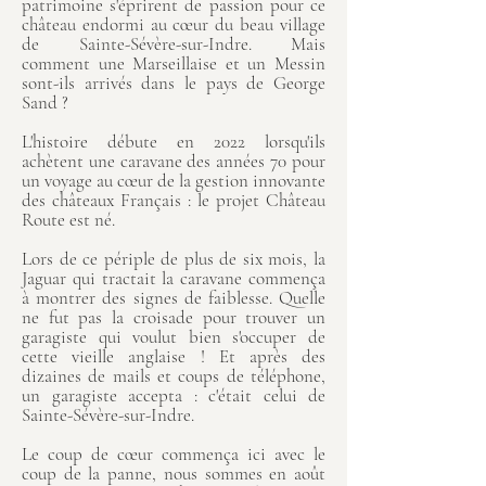
patrimoine s'éprirent de passion pour ce
château endormi au cœur du beau village
de Sainte-Sévère-sur-Indre.​ Mais
comment une Marseillaise et un Messin
sont-ils arrivés dans le pays de George
Sand ?
L'histoire débute en 2022 lorsqu'ils
achètent une caravane des années 70 pour
un voyage au cœur de la gestion innovante
des châteaux Français : le projet Château
Route est né.
Lors de ce périple de plus de six mois, la
Jaguar qui tractait la caravane commença
à montrer des signes de faiblesse. Quelle
ne fut pas la croisade pour trouver un
garagiste qui voulut bien s'occuper de
cette vieille anglaise ! Et après des
dizaines de mails et coups de téléphone,
un garagiste accepta : c'était celui de
Sainte-Sévère-sur-Indre.
Le coup de cœur commença ici avec le
coup de la panne, nous sommes en août