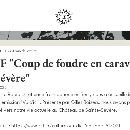
ct. 2024
1 min de lecture
 "Coup de foudre en cara
Sévère"
2025
 La Radio chrétienne francophone en Berry nous a accueilli d
emission "Vu d'ici". Présenté par Gilles Boizeau nous avons pa
é vers notre vie actuelle au Château de Sainte-Sévère.
ici : 
https://www.rcf.fr/culture/vu-dici?episode=517021