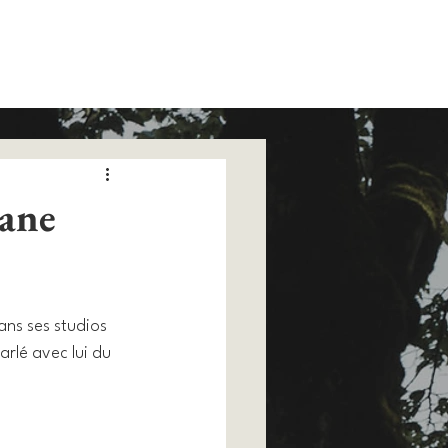
vane
ans ses studios 
rlé avec lui du 