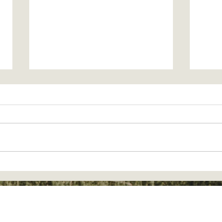
UNE SEMAINE NATURE &
UNE
SPORT
PAT
GAS
contact.chateauroute@gmail.com