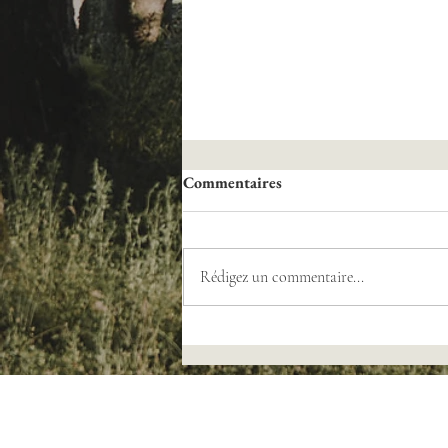
Commentaires
Rédigez un commentaire...
La Nouvelle République "Un
nouvel élan pour le château de
Sainte-Sévère"
Château de Sainte-Sévère
5, Rue Émile Chenon