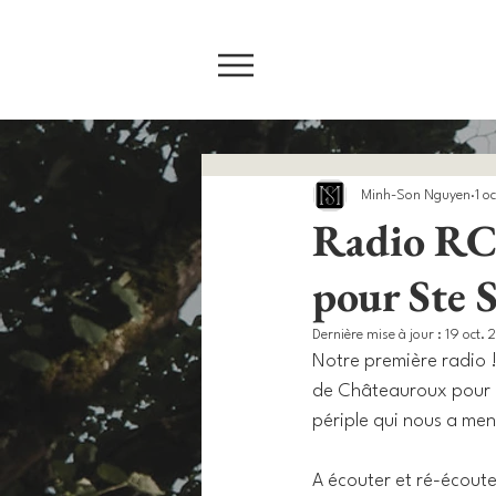
Minh-Son Nguyen
1 o
Radio RCF
pour Ste 
Dernière mise à jour :
19 oct. 
Notre première radio !
de Châteauroux pour l'
périple qui nous a men
A écouter et ré-écouter 